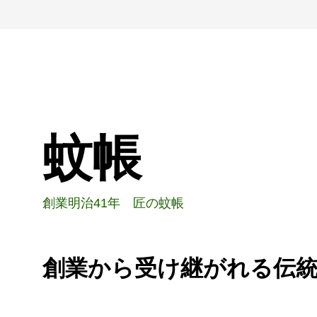
蚊帳
創業明治41年 匠の蚊帳
創業から受け継がれる伝