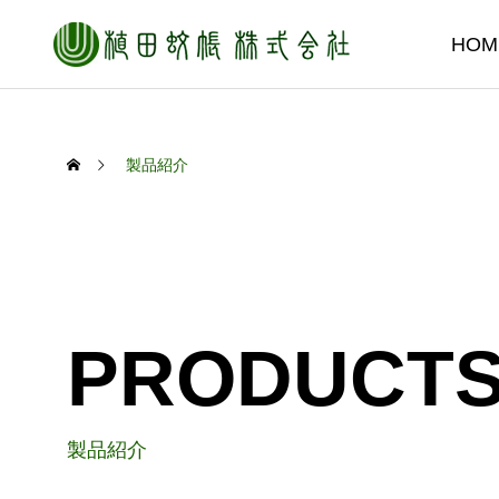
HOM
製品紹介
レー
PRODUCTS
PRODUCT
高品質・高
製品紹介
強い日差しに負けない、風を通す
「風通
「高機能サンシェード」。
ト」の
製品紹介
デザインレ
2026.06.18
2026.