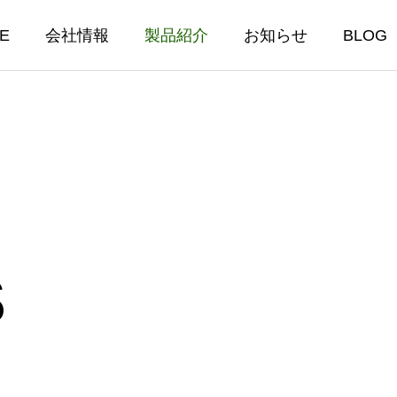
E
会社情報
製品紹介
お知らせ
BLOG
スカーテン
医療用・シャ
S
ーテン
機能なレースカーテン
るスパッタリング遮熱シー
空間を美しく仕切る「
防炎加工を施し様々な施設で
販売を開始しました。
スカーテン」の魅力
ースカーテン
05.10
2026.03.08
シャワーカーテン