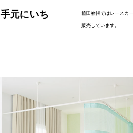
スカーテン
医療用カーテン（コントラク
お手元にいち
植田蚊帳ではレースカ
ン）
販売しています。