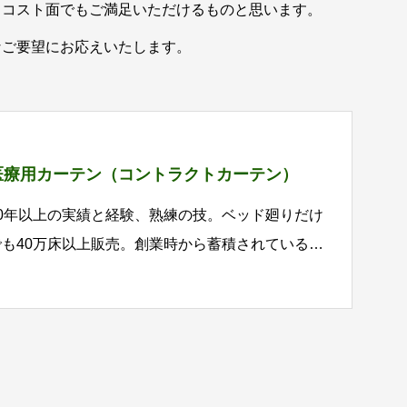
、コスト面でもご満足いただけるものと思います。
なご要望にお応えいたします。
医療用カーテン（コントラクトカーテン）
30年以上の実績と経験、熟練の技。ベッド廻りだけ
でも40万床以上販売。創業時から蓄積されているノ
ウハウを元に自社工場にて高品質・高機能・低価格
な医療用カーテンを製造販売しております。医療機
関は