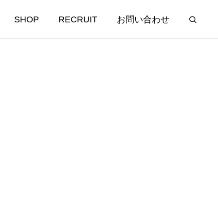
SHOP
RECRUIT
お問い合わせ
ワーカ
蚊帳
創業明治41年 匠の蚊帳
ストリング
病院用カーテンの編立（あみた
利用可能
て）を紹介！
蚊帳
2026.01.21